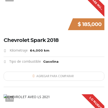
L
O
M
Á
S
N
U
V
O
E
$ 185,000
Chevrolet Spark 2018
Kilometraje
64,000 km
Tipo de combustible
Gasolina
AGREGAR PARA COMPARAR
LO NUEVO
13