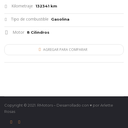
Kilometraje
132341 km
Tipo de combustible
Gasolina
Motor
8 Cilindros
AGREGAR PARA COMPARAR
Copyright © 2021. RMotors – Desarrollado con ♥ por Arlette
Rosas