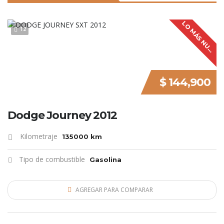
L
O
M
Á
S
N
U
V
O
12
E
$ 144,900
Dodge Journey 2012
Kilometraje
135000 km
Tipo de combustible
Gasolina
AGREGAR PARA COMPARAR