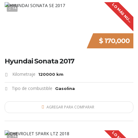
L
O
M
Á
S
N
U
V
O
14
E
$ 170,000
Hyundai Sonata 2017
Kilometraje
120000 km
Tipo de combustible
Gasolina
AGREGAR PARA COMPARAR
14