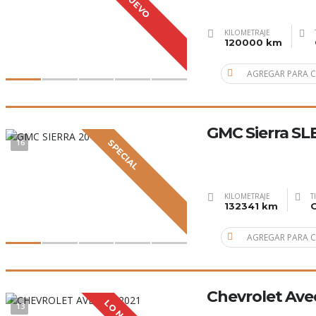
KILOMETRAJE
120000 km
AGREGAR PARA 
GMC Sierra SL
16
SPECIAL
KILOMETRAJE
T
132341 km
G
AGREGAR PARA 
Chevrolet Ave
13