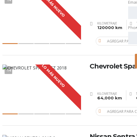
LO MÁS NUEVO
Emai
KILOMETRAJE
Pho
120000 km
AGREGAR PARA 
Chevrolet Spa
LO MÁS NUEVO
14
KILOMETRAJE
64,000 km
AGREGAR PARA 
Nissan Sentra 