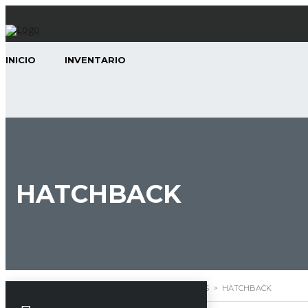
INICIO
INVENTARIO
HATCHBACK
RMOTORS / TU AGENCIA DE CONFIANZA
>
LISTINGS
>
HATCHBACK