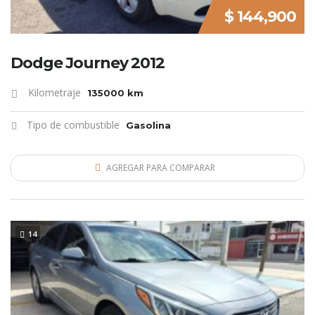
$ 144,900
Dodge Journey 2012
Kilometraje
135000 km
Tipo de combustible
Gasolina
AGREGAR PARA COMPARAR
L
O
M
Á
S
N
U
V
O
14
E