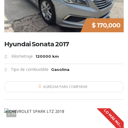
$ 170,000
Hyundai Sonata 2017
Kilometraje
120000 km
Tipo de combustible
Gasolina
AGREGAR PARA COMPARAR
L
O
M
Á
S
N
U
V
O
14
E