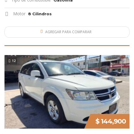
Motor
8 Cilindros
AGREGAR PARA COMPARAR
L
O
M
Á
S
N
U
V
O
12
E
$ 144,900