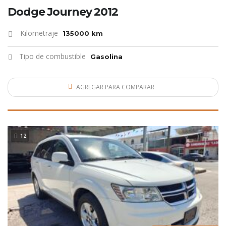
Dodge Journey 2012
Kilometraje
135000 km
Tipo de combustible
Gasolina
AGREGAR PARA COMPARAR
L
O
M
Á
S
N
U
V
O
12
E