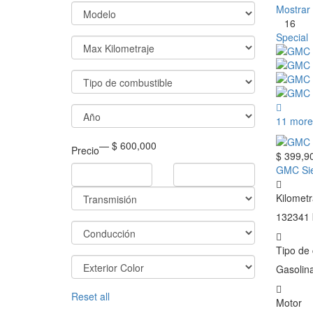
Mostrar
16
Special
11 more
— $ 600,000
Precio
$ 399,9
GMC Sie
Kilometr
132341
Tipo de
Gasolin
Reset all
Motor