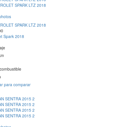
photos
00
et Spark 2018
aje
km
 combustible
a
r para comparar