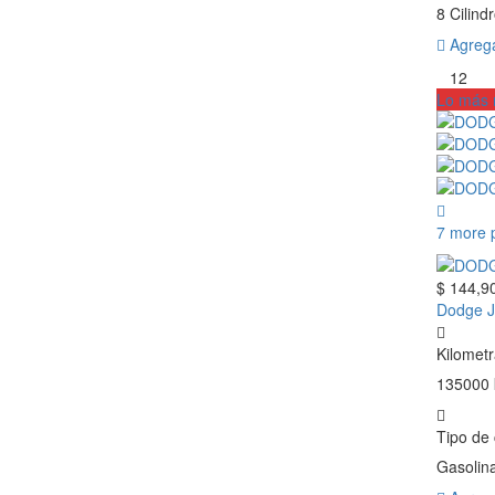
8 Cilind
Agrega
12
Lo más 
7 more 
$ 144,9
Dodge J
Kilometr
135000
Tipo de
Gasolin