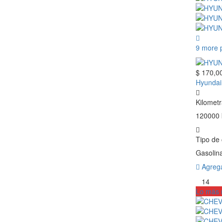
9 more 
$ 170,0
Hyundai
Kilometr
120000
Tipo de
Gasolin
Agrega
14
Lo más 