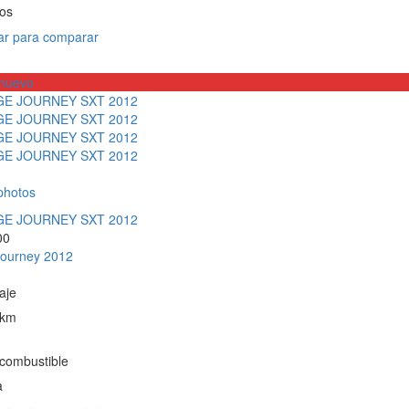
ros
r para comparar
nuevo
photos
00
ourney 2012
aje
 km
 combustible
a