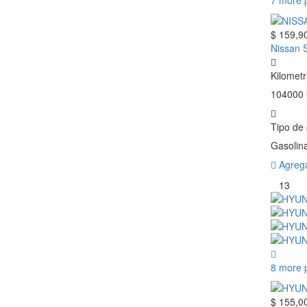
7 more 
$ 159,9
Nissan 
Kilometr
104000
Tipo de
Gasolin
Agrega
13
8 more 
$ 155,0