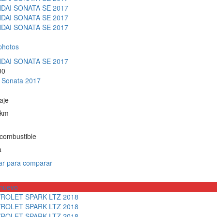
photos
00
 Sonata 2017
aje
 km
 combustible
a
r para comparar
nuevo