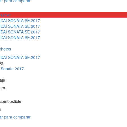
r para comparar
nuevo
photos
00
 Sonata 2017
aje
 km
 combustible
a
r para comparar