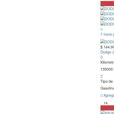
Lo más 
7 more 
$ 144,9
Dodge J
Kilometr
135000
Tipo de
Gasolin
Agrega
14
Lo más 