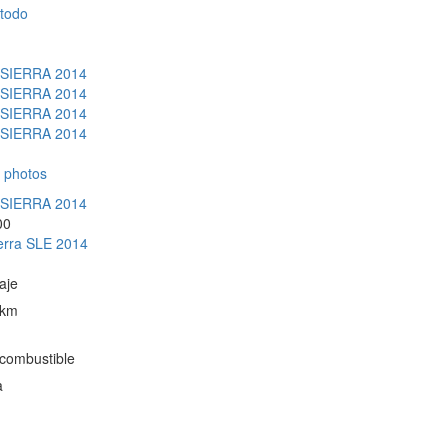
 todo
 photos
00
rra SLE 2014
aje
 km
 combustible
a