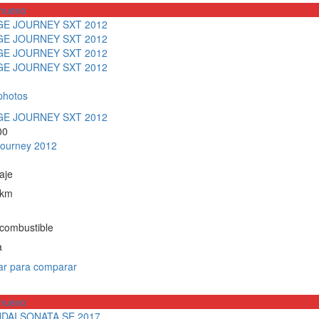
nuevo
photos
00
ourney 2012
aje
 km
 combustible
a
r para comparar
nuevo