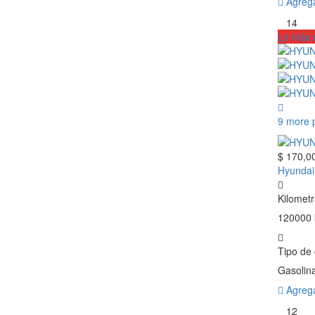
Agrega
14
Lo más 
9 more 
$ 170,0
Hyundai
Kilometr
120000
Tipo de
Gasolin
Agrega
12