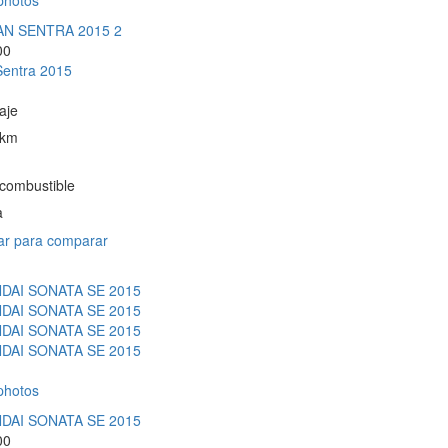
photos
00
Sentra 2015
aje
 km
 combustible
a
r para comparar
photos
00