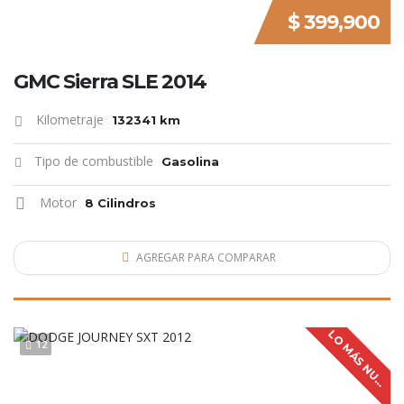
$ 399,900
GMC Sierra SLE 2014
Kilometraje
132341 km
Tipo de combustible
Gasolina
Motor
8 Cilindros
AGREGAR PARA COMPARAR
L
O
M
Á
S
N
U
V
O
12
E