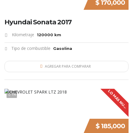
$ 170,000
Hyundai Sonata 2017
Kilometraje
120000 km
Tipo de combustible
Gasolina
AGREGAR PARA COMPARAR
L
O
M
Á
S
N
U
V
O
14
E
$ 185,000