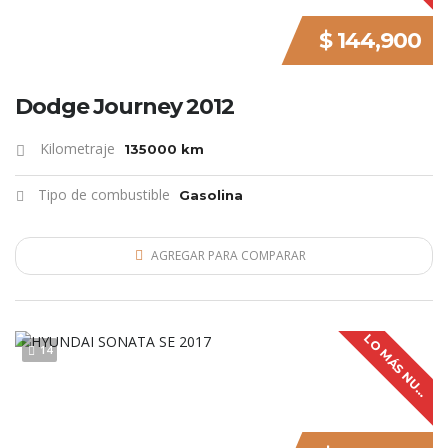
$ 144,900
Dodge Journey 2012
Kilometraje
135000 km
Tipo de combustible
Gasolina
AGREGAR PARA COMPARAR
L
O
M
Á
S
N
U
V
O
14
E