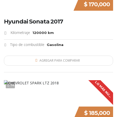
$ 170,000
Hyundai Sonata 2017
Kilometraje
120000 km
Tipo de combustible
Gasolina
AGREGAR PARA COMPARAR
L
O
M
Á
S
N
U
V
O
14
E
$ 185,000