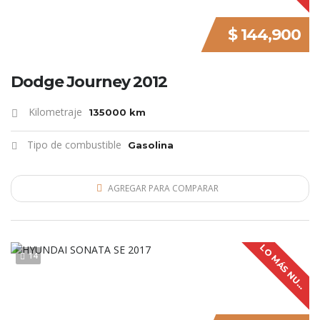
$ 144,900
Dodge Journey 2012
Kilometraje
135000 km
Tipo de combustible
Gasolina
AGREGAR PARA COMPARAR
L
O
M
Á
S
N
U
V
O
14
E