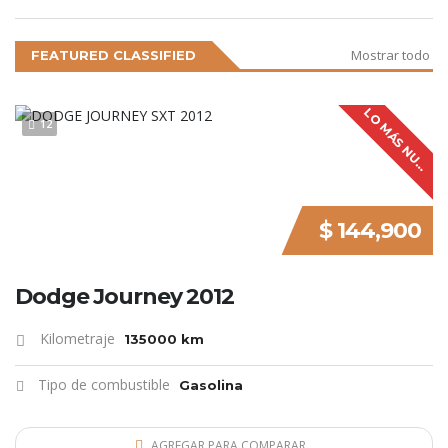
Mostrar todo
FEATURED CLASSIFIED
L
O
M
Á
S
N
U
V
O
12
E
$ 144,900
Dodge Journey 2012
Kilometraje
135000 km
Tipo de combustible
Gasolina
AGREGAR PARA COMPARAR