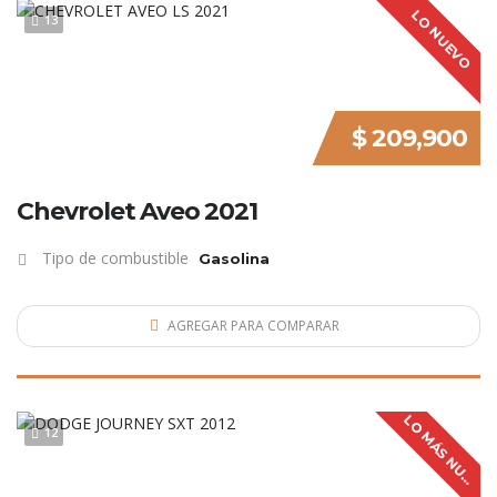
LO NUEVO
13
$ 209,900
Chevrolet Aveo 2021
Tipo de combustible
Gasolina
AGREGAR PARA COMPARAR
L
O
M
Á
S
N
U
V
O
12
E