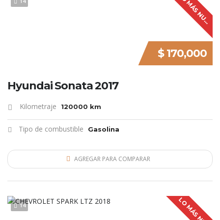
L
O
M
Á
S
N
U
V
O
14
E
$ 170,000
Hyundai Sonata 2017
Kilometraje
120000 km
Tipo de combustible
Gasolina
AGREGAR PARA COMPARAR
L
O
M
Á
S
N
U
V
O
14