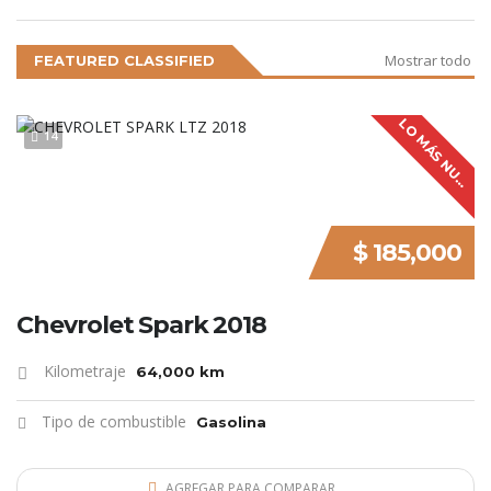
Mostrar todo
FEATURED CLASSIFIED
L
O
M
Á
S
N
U
V
O
14
E
$ 185,000
Chevrolet Spark 2018
Kilometraje
64,000 km
Tipo de combustible
Gasolina
AGREGAR PARA COMPARAR