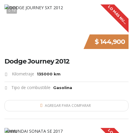
L
O
M
Á
S
N
U
V
O
12
E
$ 144,900
Dodge Journey 2012
Kilometraje
135000 km
Tipo de combustible
Gasolina
AGREGAR PARA COMPARAR