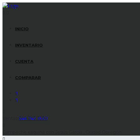
INICIO
INVENTARIO
CUENTA
COMPARAR
Ventas
644 243 3530
Campeche esquina con Jesús García , Ciudad Obregón