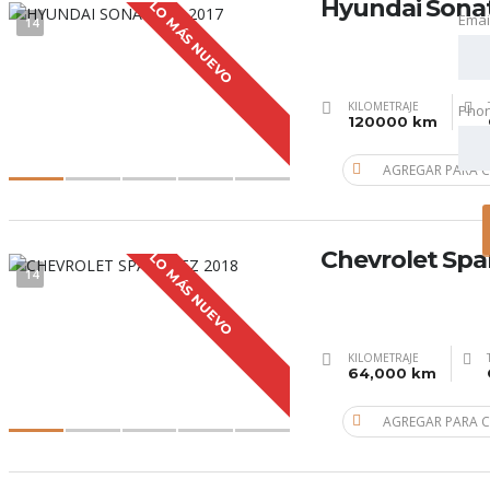
Hyundai Sonat
LO MÁS NUEVO
Emai
14
KILOMETRAJE
Pho
120000 km
AGREGAR PARA 
Chevrolet Spa
LO MÁS NUEVO
14
KILOMETRAJE
64,000 km
AGREGAR PARA 