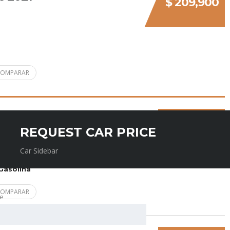
$ 209,900
COMPARAR
y 2012
$ 144,900
REQUEST CAR PRICE
Car Sidebar
TIPO DE COMBUSTIBLE
Gasolina
COMPARAR
e