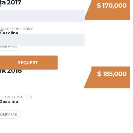
a 2017
$ 170,000
l
TIPO DE COMBUSTIBLE
ne
Gasolina
COMPARAR
REQUEST
rk 2018
$ 185,000
TIPO DE COMBUSTIBLE
Gasolina
COMPARAR